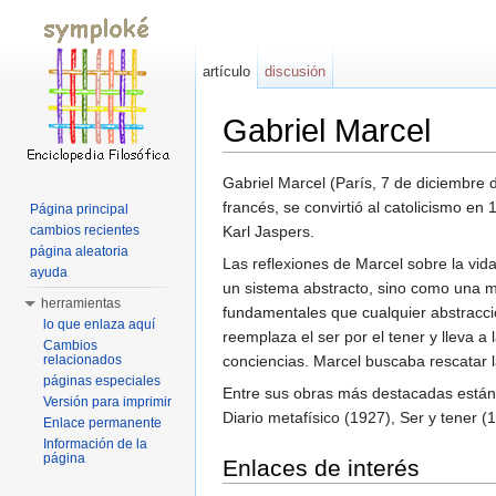
artículo
discusión
Gabriel Marcel
Saltar a:
navegación
,
buscar
Gabriel Marcel (París, 7 de diciembre d
francés, se convirtió al catolicismo en
Página principal
cambios recientes
Karl Jaspers.
página aleatoria
Las reflexiones de Marcel sobre la vida
ayuda
un sistema abstracto, sino como una me
herramientas
fundamentales que cualquier abstracció
lo que enlaza aquí
reemplaza el ser por el tener y lleva a 
Cambios
relacionados
conciencias. Marcel buscaba rescatar l
páginas especiales
Entre sus obras más destacadas están 
Versión para imprimir
Diario metafísico (1927), Ser y tener (
Enlace permanente
Información de la
página
Enlaces de interés