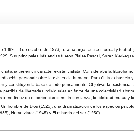
e 1889 – 8 de octubre de 1973), dramaturgo, crítico musical y teatral, y 
 1929. Sus principales influencias fueron Blaise Pascal, Søren Kierkega
 cristiana tienen un carácter existencialista. Consideraba la filosofía n
ditación personal sobre la existencia humana. Para él, la existencia 
n y constituyen la base de todo pensamiento. Objetivar la existencia
la pérdida de libertades individuales en favor de una colectividad abstr
a inmediatez de experiencias como la confianza, la fidelidad mutua y l
Un hombre de Dios (1925), una dramatización de los aspectos psicológ
1935), Homo viator (1945) y El misterio del ser (1950).