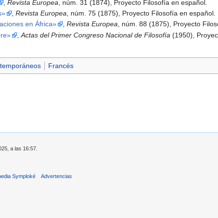
,
Revista Europea
, núm. 31 (1874), Proyecto Filosofía en español.
s»
,
Revista Europea
, núm. 75 (1875), Proyecto Filosofía en español.
aciones en África»
,
Revista Europea
, núm. 88 (1875), Proyecto Filos
ère»
,
Actas del Primer Congreso Nacional de Filosofía
(1950), Proyect
ntemporáneos
Francés
025, a las 16:57.
pedia Symploké
Advertencias