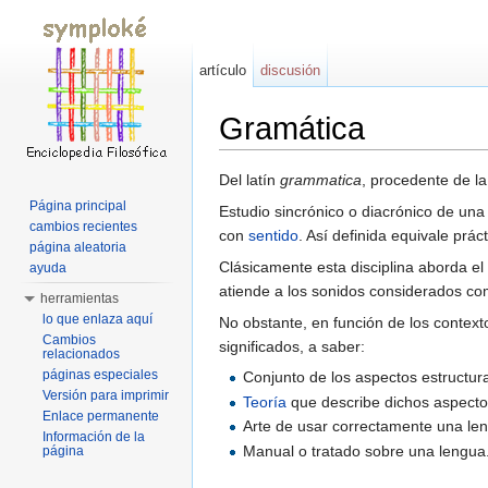
artículo
discusión
Gramática
Saltar a:
navegación
,
buscar
Del latín
grammatica
, procedente de l
Página principal
Estudio sincrónico o diacrónico de un
cambios recientes
con
sentido
. Así definida equivale prá
página aleatoria
Clásicamente esta disciplina aborda el
ayuda
atiende a los sonidos considerados c
herramientas
lo que enlaza aquí
No obstante, en función de los contexto
Cambios
significados, a saber:
relacionados
páginas especiales
Conjunto de los aspectos estructura
Versión para imprimir
Teoría
que describe dichos aspecto
Enlace permanente
Arte de usar correctamente una leng
Información de la
Manual o tratado sobre una lengua
página