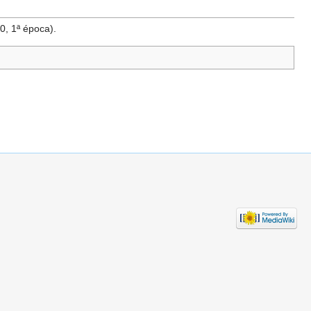
0, 1ª época).