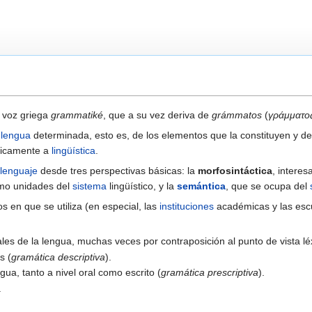
a voz griega
grammatiké
, que a su vez deriva de
grámmatos
(
γράμματο
a
lengua
determinada, esto es, de los elementos que la constituyen y de
cticamente a
lingüística
.
lenguaje
desde tres perspectivas básicas: la
morfosintáctica
, interes
omo unidades del
sistema
lingüístico, y la
semántica
, que se ocupa del
s en que se utiliza (en especial, las
instituciones
académicas y las escu
les de la lengua, muchas veces por contraposición al punto de vista l
s (
gramática descriptiva
).
ua, tanto a nivel oral como escrito (
gramática prescriptiva
).
.