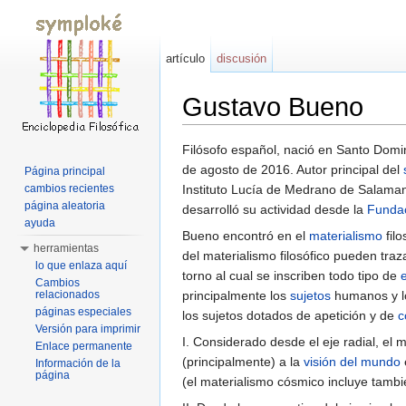
artículo
discusión
Gustavo Bueno
Saltar a:
navegación
,
buscar
Filósofo español, nació en Santo Domin
de agosto de 2016. Autor principal del
Página principal
cambios recientes
Instituto Lucía de Medrano de Salamanc
página aleatoria
desarrolló su actividad desde la
Funda
ayuda
Bueno encontró en el
materialismo
filo
herramientas
del materialismo filosófico pueden tra
lo que enlaza aquí
torno al cual se inscriben todo tipo de
Cambios
relacionados
principalmente los
sujetos
humanos y lo
páginas especiales
los sujetos dotados de apetición y de
c
Versión para imprimir
I. Considerado desde el eje radial, el 
Enlace permanente
(principalmente) a la
visión del mundo
Información de la
página
(el materialismo cósmico incluye tambi