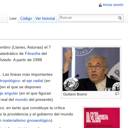
Iniciar sesión
Leer
Código
Ver historial
mbro (Llanes, Asturias) el 7
catedrático de
Filosofía
del
viedo. A partir de 1998
e
. Las líneas más importantes
tropológico
: el
eje radial
(en
(en el que se disponen
je angular
(en el que figuran
Gustavo Bueno
real del
mundo
del presente).
o, en tanto que constituye la crítica
 la providencia y el gobierno del mundo
un
materialismo gnoseológico
).