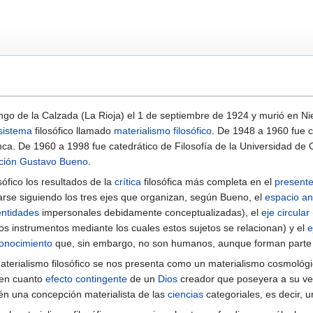
go de la Calzada (La Rioja) el 1 de septiembre de 1924 y murió en Nie
sistema
filosófico llamado
materialismo filosófico
. De 1948 a 1960 fue 
a. De 1960 a 1998 fue catedrático de Filosofía de la Universidad de O
ción Gustavo Bueno
.
sófico los resultados de la
crítica
filosófica más completa en el
present
zarse siguiendo los tres ejes que organizan, según Bueno, el
espacio an
entidades
impersonales debidamente conceptualizadas), el
eje circular
s instrumentos mediante los cuales estos sujetos se relacionan) y el
e
onocimiento
que, sin embargo, no son humanos, aunque forman parte 
materialismo filosófico se nos presenta como un materialismo cosmológic
en cuanto
efecto
contingente
de un
Dios
creador que poseyera a su vez
én una concepción materialista de las
ciencias
categoriales, es decir, 