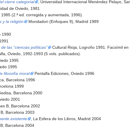
el cierre categorial
, Universidad Internacional Menéndez Pelayo, Sa
sidad de Oviedo, 1981
o 1985 (2.ª ed. corregida y aumentada, 1996).
 y la religión
Mondadori (Enfoques 9), Madrid 1989
o 1990
 1991
de las “ciencias políticas”
Cultural Rioja, Logroño 1991. Facsímil en 
alfa, Oviedo, 1992-1993 (5 vols. publicados).
viedo 1995
iedo 1995
de filosofía moral
Pentalfa Ediciones, Oviedo 1996
ica, Barcelona 1996
arcelona 1999
Gedisa, Barcelona 2000
Oviedo 2001
ones B, Barcelona 2002
s B, Barcelona 2003
mente existente
, La Esfera de los Libros, Madrid 2004
s B, Barcelona 2004