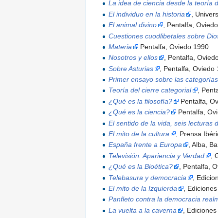
La idea de ciencia desde la teoría d
El individuo en la historia
, Univer
El animal divino
, Pentalfa, Ovied
Cuestiones cuodlibetales sobre Dios
Materia
Pentalfa, Oviedo 1990
Nosotros y ellos
, Pentalfa, Ovied
Sobre Asturias
, Pentalfa, Oviedo
Primer ensayo sobre las categorías 
Teoría del cierre categorial
, Pent
¿Qué es la filosofía?
Pentalfa, O
¿Qué es la ciencia?
Pentalfa, Ov
El sentido de la vida, seis lecturas 
El mito de la cultura
, Prensa Ibér
España frente a Europa
, Alba, B
Televisión: Apariencia y Verdad
, 
¿Qué es la Bioética?
, Pentalfa, 
Telebasura y democracia
, Edici
El mito de la Izquierda
, Edicione
Panfleto contra la democracia real
La vuelta a la caverna
, Edicione