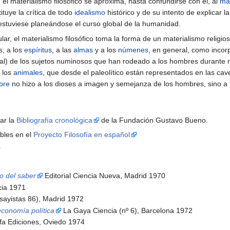
r, el materialismo filosófico se aproxima, hasta confundirse con él, al
mat
tuye la crítica de todo
idealismo
histórico y de su intento de explicar l
stuviese planeándose el curso global de la humanidad.
ular, el materialismo filosófico toma la forma de un materialismo religi
s, a los
espíritus
, a las
almas
y a los
númenes
, en general, como inco
tal) de los sujetos numinosos que han rodeado a los hombres durante mil
 los
animales
, que desde el paleolítico están representados en las ca
bre
no hizo a los dioses a imagen y semejanza de los hombres, sino a
tar la
Bibliografía cronológica
de la Fundación Gustavo Bueno.
bles en el
Proyecto Filosofía en español
.
to del saber
Editorial Ciencia Nueva, Madrid 1970
cia 1971
sayistas 86), Madrid 1972
economía política
La Gaya Ciencia (nº 6), Barcelona 1972
fa Ediciones, Oviedo 1974