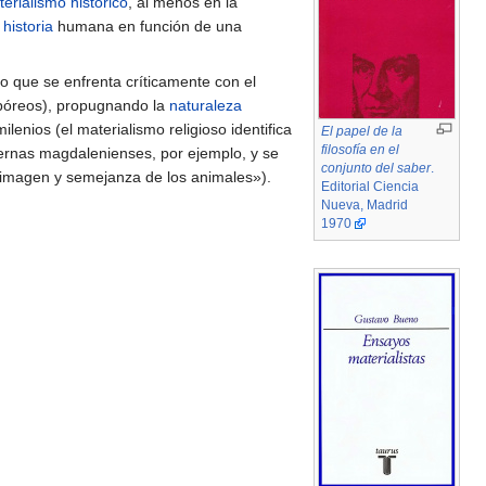
erialismo histórico
, al menos en la
a
historia
humana en función de una
oso que se enfrenta críticamente con el
rpóreos), propugnando la
naturaleza
enios (el materialismo religioso identifica
El papel de la
filosofía en el
vernas magdalenienses, por ejemplo, y se
conjunto del saber
.
 imagen y semejanza de los animales»).
Editorial Ciencia
Nueva, Madrid
1970