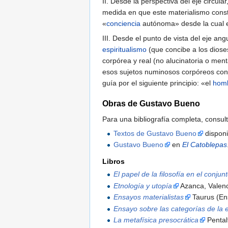
II. Desde la perspectiva del eje circula
medida en que este materialismo consti
«
conciencia
autónoma» desde la cual e
III. Desde el punto de vista del eje ang
espiritualismo
(que concibe a los diose
corpórea y real (no alucinatoria o men
esos sujetos numinosos corpóreos con
guía por el siguiente principio: «el
hom
Obras de Gustavo Bueno
Para una bibliografía completa, consul
Textos de Gustavo Bueno
disponi
Gustavo Bueno
en
El Catoblepas
Libros
El papel de la filosofía en el conjun
Etnología y utopía
Azanca, Valen
Ensayos materialistas
Taurus (En
Ensayo sobre las categorías de la 
La metafísica presocrática
Pental