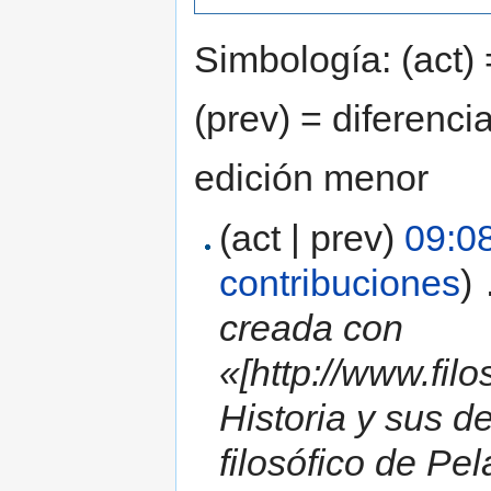
Simbología: (act) 
(prev) = diferenci
edición menor
(act | prev)
09:0
contribuciones
)
‎
creada con
«[http://www.filo
Historia y sus d
filosófico de Pe