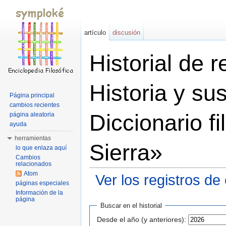
artículo
discusión
Historial de 
Historia y su
Página principal
cambios recientes
Diccionario f
página aleatoria
ayuda
herramientas
Sierra»
lo que enlaza aquí
Cambios
relacionados
Atom
Ver los registros de
páginas especiales
Saltar a:
navegación
,
buscar
Información de la
página
Buscar en el historial
Desde el año (y anteriores):