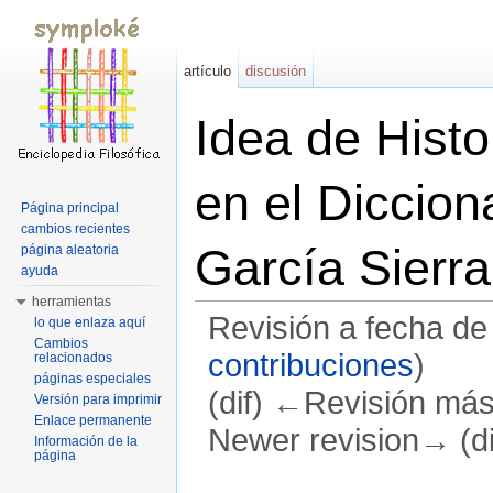
artículo
discusión
Idea de Histo
en el Diccion
Página principal
cambios recientes
García Sierra
página aleatoria
ayuda
herramientas
Revisión a fecha de
lo que enlaza aquí
Cambios
contribuciones
)
relacionados
páginas especiales
(dif) ←Revisión más a
Versión para imprimir
Enlace permanente
Newer revision→ (di
Información de la
página
Saltar a:
navegación
,
buscar