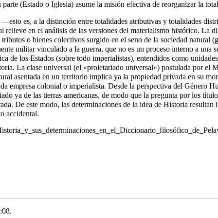
a parte (Estado o Iglesia) asume la misión efectiva de reorganizar la tot
—esto es, a la distinción entre totalidades atributivas y totalidades dis
 relieve en el análisis de las versiones del materialismo histórico. La di
ibutos o bienes colectivos surgido en el seno de la sociedad natural (gen
nte militar vinculado a la guerra, que no es un proceso interno a una s
ctica de los Estados (sobre todo imperialistas), entendidos como unidades
toria. La clase universal (el «proletariado universal») postulada por el
al asentada en un territorio implica ya la propiedad privada en su mom
e toda empresa colonial o imperialista. Desde la perspectiva del Género 
ado ya de las tierras americanas, de modo que la pregunta por los títu
ada. De este modo, las determinaciones de la idea de Historia resultan 
o accidental.
_Historia_y_sus_determinaciones_en_el_Diccionario_filosófico_de_Pe
:08.