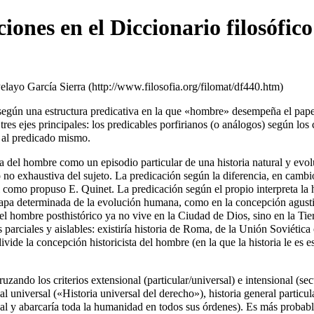
iones en el Diccionario filosófic
Pelayo García Sierra
según una estructura predicativa en la que «hombre» desempeña el papel 
s ejes principales: los predicables porfirianos (o análogos) según los cu
es al predicado mismo.
ia del hombre como un episodio particular de una historia natural y evo
no exhaustiva del sujeto. La predicación según la diferencia, en cambio
tal como propuso E. Quinet. La predicación según el propio interpreta la
tapa determinada de la evolución humana, como en la concepción agustin
 (el hombre posthistórico ya no vive en la Ciudad de Dios, sino en la Tie
s parciales y aislables: existiría historia de Roma, de la Unión Soviétic
vide la concepción historicista del hombre (en la que la historia le es es
zando los criterios extensional (particular/universal) e intensional (sect
ial universal («Historia universal del derecho»), historia general parti
lobal y abarcaría toda la humanidad en todos sus órdenes). Es más probable