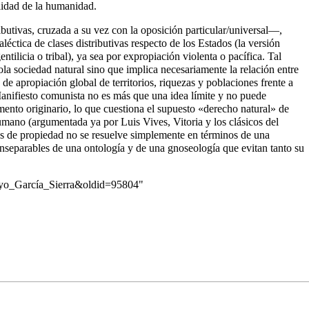
alidad de la humanidad.
tributivas, cruzada a su vez con la oposición particular/universal—,
aléctica de clases distributivas respecto de los Estados (la versión
tilicia o tribal), ya sea por expropiación violenta o pacífica. Tal
ola sociedad natural sino que implica necesariamente la relación entre
 de apropiación global de territorios, riquezas y poblaciones frente a
 Manifiesto comunista no es más que una idea límite y no puede
ento originario, lo que cuestiona el supuesto «derecho natural» de
Humano (argumentada ya por Luis Vives, Vitoria y los clásicos del
los de propiedad no se resuelve simplemente en términos de una
inseparables de una ontología y de una gnoseología que evitan tanto su
layo_García_Sierra&oldid=95804
"