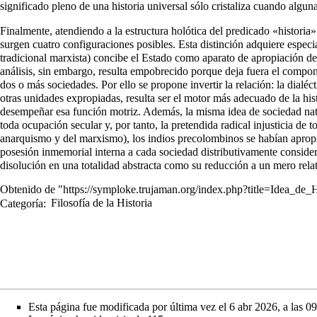
significado pleno de una historia universal sólo cristaliza cuando algun
Finalmente, atendiendo a la estructura holótica del predicado «historia» 
surgen cuatro configuraciones posibles. Esta distinción adquiere especial
tradicional marxista) concibe el Estado como aparato de apropiación de tr
análisis, sin embargo, resulta empobrecido porque deja fuera el compone
dos o más sociedades. Por ello se propone invertir la relación: la dialé
otras unidades expropiadas, resulta ser el motor más adecuado de la his
desempeñar esa función motriz. Además, la misma idea de sociedad natur
toda ocupación secular y, por tanto, la pretendida radical injusticia d
anarquismo y del marxismo), los indios precolombinos se habían apropi
posesión inmemorial interna a cada sociedad distributivamente consider
disolución en una totalidad abstracta como su reducción a un mero relat
Obtenido de "
https://symploke.trujaman.org/index.php?title=Idea_de
Categoría
:
Filosofía de la Historia
Esta página fue modificada por última vez el 6 abr 2026, a las 09