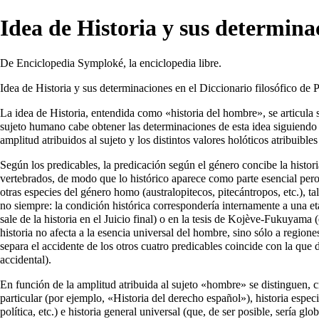
Idea de Historia y sus determinac
De Enciclopedia Symploké, la enciclopedia libre.
Idea de Historia y sus determinaciones en el Diccionario filosófico de 
La idea de Historia, entendida como «historia del hombre», se articula 
sujeto humano cabe obtener las determinaciones de esta idea siguiendo tre
amplitud atribuidos al sujeto y los distintos valores holóticos atribuibl
Según los predicables, la predicación según el género concibe la histor
vertebrados, de modo que lo histórico aparece como parte esencial pero 
otras especies del género homo (australopitecos, pitecántropos, etc.), 
no siempre: la condición histórica correspondería internamente a una e
sale de la historia en el Juicio final) o en la tesis de Kojève-Fukuyama
historia no afecta a la esencia universal del hombre, sino sólo a regione
separa el accidente de los otros cuatro predicables coincide con la que di
accidental).
En función de la amplitud atribuida al sujeto «hombre» se distinguen, cru
particular (por ejemplo, «Historia del derecho español»), historia espec
política, etc.) e historia general universal (que, de ser posible, sería g