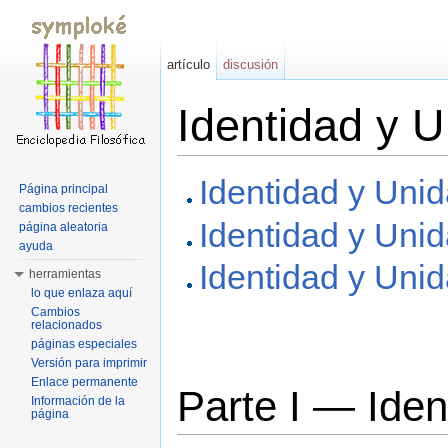
artículo
discusión
Identidad y 
Saltar a:
navegación
,
buscar
Identidad y Unid
Página principal
cambios recientes
Identidad y Unid
página aleatoria
ayuda
Identidad y Unid
herramientas
lo que enlaza aquí
Cambios
relacionados
páginas especiales
Versión para imprimir
Enlace permanente
Parte I — Iden
Información de la
página