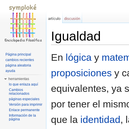
artículo
discusión
Igualdad
Saltar a:
navegación
,
buscar
En
lógica
y
matem
Página principal
cambios recientes
página aleatoria
proposiciones
y c
ayuda
herramientas
lo que enlaza aquí
equivalentes, ya 
Cambios
relacionados
páginas especiales
por tener el mismo
Versión para imprimir
Enlace permanente
Información de la
que la
identidad
, 
página