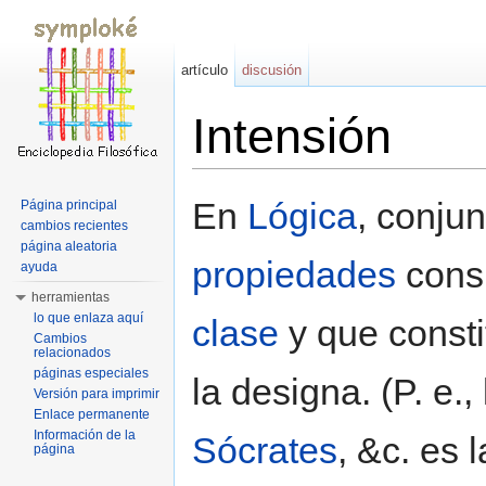
artículo
discusión
Intensión
Saltar a:
navegación
,
buscar
En
Lógica
, conjun
Página principal
cambios recientes
página aleatoria
propiedades
consi
ayuda
herramientas
lo que enlaza aquí
clase
y que consti
Cambios
relacionados
páginas especiales
la designa. (P. e.,
Versión para imprimir
Enlace permanente
Información de la
Sócrates
, &c. es l
página