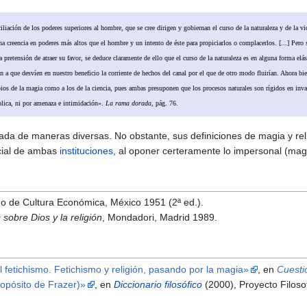
liación de los poderes superiores al hombre, que se cree dirigen y gobiernan el curso de la naturaleza y de la vi
na creencia en poderes más altos que el hombre y un intento de éste para propiciarlos o complacerlos. [...] Pero s
a pretensión de atraer su favor, se deduce claramente de ello que el curso de la naturaleza es en alguna forma el
n a que desvíen en nuestro beneficio la corriente de hechos del canal por el que de otro modo fluirían. Ahora bien
ipios de la magia como a los de la ciencia, pues ambas presuponen que los procesos naturales son rígidos en inv
plica, ni por amenaza e intimidación».
La rama dorada
, pág. 76.
tada de maneras diversas. No obstante, sus definiciones de magia y re
cial de ambas
instituciones
, al oponer certeramente lo impersonal (magia
do de Cultura Económica, México 1951 (2ª ed.).
sobre Dios y la religión
, Mondadori, Madrid 1989.
l fetichismo. Fetichismo y religión, pasando por la magia»
, en
Cuesti
ropósito de Frazer)»
, en
Diccionario filosófico
(2000), Proyecto Filoso