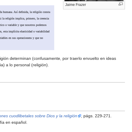
Jaime Frazer
da humana. Así definida, la religión consta
i la religión implica, primero, la creencia
ástico o variable y que nosotros podemos
, esta implícita elasticidad o variabilidad
ariables en sus operacionens y que no
ligión determinan (confusamente, por traerlo envuelto en ideas
) a lo personal (religión).
ones cuodlibetales sobre Dios y la religión
, págs. 229-271.
fía en español.