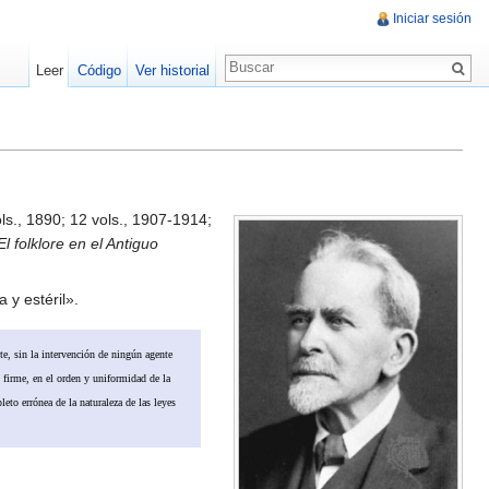
Iniciar sesión
Leer
Código
Ver historial
ls., 1890; 12 vols., 1907-1914;
El folklore en el Antiguo
 y estéril».
te, sin la intervención de ningún agente
y firme, en el orden y uniformidad de la
eto errónea de la naturaleza de las leyes