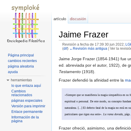
artículo
discusión
Jaime Frazer
Revisión a fecha de 17:39 30 jun 2022;
LG
(
dif
)
←Revisión más antigua
| Ver la revisió
Saltar a:
navegación
,
buscar
Página principal
Jaime Jorge Frazer (1854-1941) fue u
cambios recientes
ed. abreviada por el autor, 1922), de 
página aleatoria
Testamento
(1918).
ayuda
Frazer defendió la afinidad entre la
ma
herramientas
lo que enlaza aquí
Cambios
relacionados
«Siempre que se manifiesta la magia simpatética en su fo
páginas especiales
espiritual o personal. De este modo, su concepto fundame
Versión para imprimir
naturaleza. [...] El defecto fatal de la magia no está en
Enlace permanente
particulares que rigen esa serie».
La rama dorada
, págs
Información de la
página
Frazer ofreció, asimismo, una definici