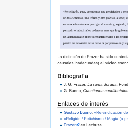
«Por religión, pues, entendemos una propiciación o conci
de dos elementos, uno teórico y otro práctico, a saber, u
en seres sobrenaturales que rigen al mundo y, segundo, l
persuadir o inducir a los poderosos seres que lo gobierna
de la naturaleza se opone directamente tanto a los princ
pueden ser desviados de su curso ni por persuasión y sú
La distinción de Frazer ha sido contes
causales inadecuadas) el núcleo esen
Bibliografía
J. G. Frazer,
La rama dorada
, Fon
G. Bueno,
Cuestiones cuodlibetales 
Enlaces de interés
Gustavo Bueno
,
«Reivindicación de
«Religión / Fetichismo / Magia (a p
Frazer
en Lechuza.