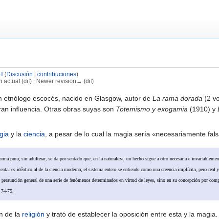
H
(
Discusión
|
contribuciones
)
n actual (dif) | Newer revision→ (dif)
n etnólogo escocés, nacido en Glasgow, autor de
La rama dorada
(2 vo
gran influencia. Otras obras suyas son
Totemismo y exogamia
(1910) y
gia
y la
ciencia
, a pesar de lo cual la magia sería «necesariamente falsa
rma pura, sin adulterar, se da por sentado que, en la naturaleza, un hecho sigue a otro necesaria e invariablemen
ntal es idéntico al de la ciencia moderna; el sistema entero se entiende como una creencia implícita, pero real 
 su presunción general de una serie de fenómenos determinados en virtud de leyes, sino en su concepción por compl
. 74-75.
ón de la
religión
y trató de establecer la oposición entre esta y la magia.