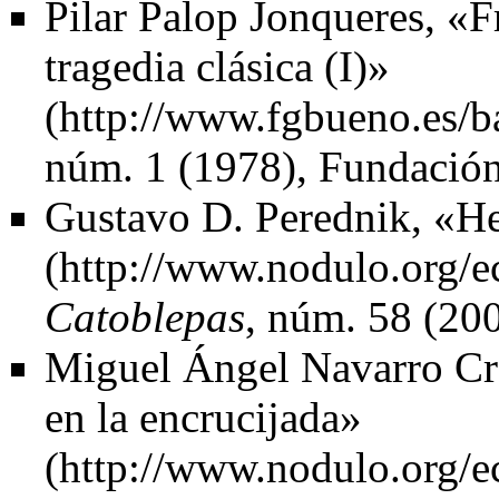
Pilar Palop Jonqueres,
«F
tragedia clásica (I)»
núm. 1 (1978),
Fundació
Gustavo D. Perednik,
«He
Catoblepas
, núm. 58 (20
Miguel Ángel Navarro C
en la encrucijada»