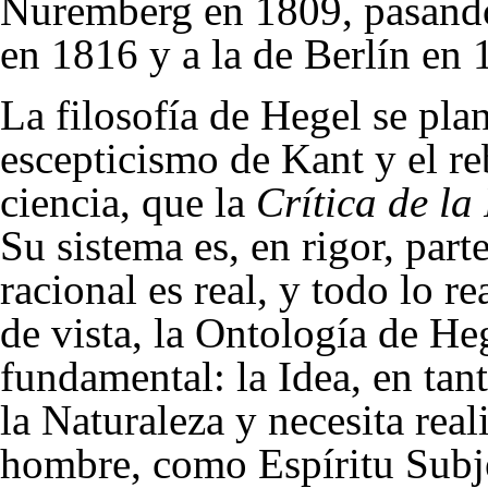
Nuremberg en 1809, pasando
en 1816 y a la de Berlín en 1
La filosofía de Hegel se pla
escepticismo
de
Kant
y el re
ciencia
, que la
Crítica de l
Su
sistema
es, en rigor, part
racional
es
real
, y todo lo r
de vista, la
Ontología
de Heg
fundamental: la
Idea
, en ta
la
Naturaleza
y necesita rea
hombre
, como Espíritu Subj