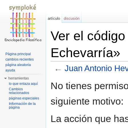
artículo
discusión
Ver el códig
Echevarría»
Página principal
cambios recientes
página aleatoria
←
Juan Antonio Hev
ayuda
Saltar a:
navegación
,
buscar
herramientas
No tienes permiso
lo que enlaza aquí
Cambios
relacionados
siguiente motivo:
páginas especiales
Información de la
página
La acción que has 