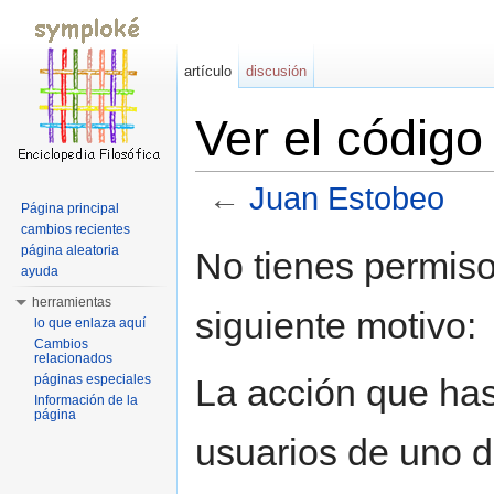
artículo
discusión
Ver el códig
←
Juan Estobeo
Página principal
Saltar a:
navegación
,
buscar
cambios recientes
página aleatoria
No tienes permiso
ayuda
herramientas
siguiente motivo:
lo que enlaza aquí
Cambios
relacionados
La acción que has 
páginas especiales
Información de la
página
usuarios de uno d