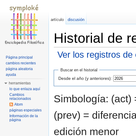
artículo
discusión
Historial de 
Ver los registros de
Página principal
Saltar a:
navegación
,
buscar
cambios recientes
página aleatoria
Buscar en el historial
ayuda
Desde el año (y anteriores):
herramientas
lo que enlaza aquí
Cambios
Simbología: (act) 
relacionados
Atom
páginas especiales
(prev) = diferenci
Información de la
página
edición menor