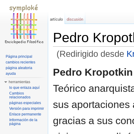
artículo
discusión
Pedro Kropot
(Redirigido desde
K
Página principal
Saltar a:
navegación
,
buscar
cambios recientes
página aleatoria
Pedro Kropotkin
ayuda
herramientas
Teórico anarquist
lo que enlaza aquí
Cambios
relacionados
sus aportaciones 
páginas especiales
Versión para imprimir
Enlace permanente
gracias a sus con
Información de la
página