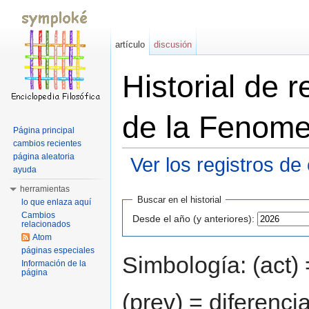
artículo
discusión
Historial de 
de la Fenome
Página principal
cambios recientes
página aleatoria
Ver los registros de
ayuda
Saltar a:
navegación
,
buscar
herramientas
Buscar en el historial
lo que enlaza aquí
Cambios
Desde el año (y anteriores):
relacionados
Atom
páginas especiales
Simbología: (act) 
Información de la
página
(prev) = diferenci