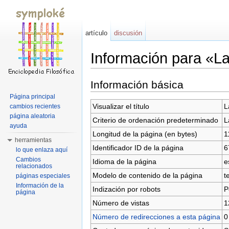
artículo
discusión
Información para «L
Saltar a:
navegación
,
buscar
Información básica
Página principal
Visualizar el título
L
cambios recientes
página aleatoria
Criterio de ordenación predeterminado
L
ayuda
Longitud de la página (en bytes)
1
herramientas
Identificador ID de la página
6
lo que enlaza aquí
Cambios
Idioma de la página
e
relacionados
Modelo de contenido de la página
t
páginas especiales
Información de la
Indización por robots
P
página
Número de vistas
1
Número de redirecciones a esta página
0