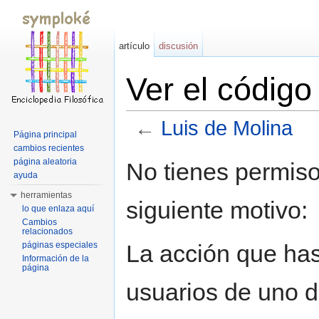
artículo
discusión
Ver el código
←
Luis de Molina
Página principal
Saltar a:
navegación
,
buscar
cambios recientes
página aleatoria
No tienes permiso
ayuda
herramientas
siguiente motivo:
lo que enlaza aquí
Cambios
relacionados
La acción que has 
páginas especiales
Información de la
página
usuarios de uno d