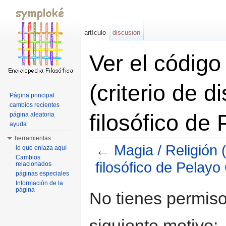
artículo
discusión
Ver el código
(criterio de d
Página principal
cambios recientes
filosófico de
página aleatoria
ayuda
herramientas
←
Magia / Religión (
lo que enlaza aquí
Cambios
filosófico de Pelayo
relacionados
páginas especiales
Saltar a:
navegación
,
buscar
Información de la
página
No tienes permiso
siguiente motivo: