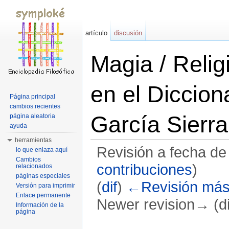
artículo
discusión
Magia / Religi
en el Diccion
Página principal
cambios recientes
García Sierra
página aleatoria
ayuda
herramientas
Revisión a fecha de
lo que enlaza aquí
Cambios
contribuciones
)
relacionados
páginas especiales
(
dif
)
←Revisión más
Versión para imprimir
Enlace permanente
Newer revision→ (di
Información de la
página
Saltar a:
navegación
,
buscar