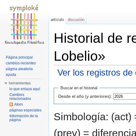
artículo
discusión
Historial de 
Lobelio»
Página principal
cambios recientes
página aleatoria
Ver los registros de
ayuda
Saltar a:
navegación
,
buscar
herramientas
Buscar en el historial
lo que enlaza aquí
Cambios
Desde el año (y anteriores):
relacionados
Atom
páginas especiales
Simbología: (act) 
Información de la
página
(prev) = diferenci