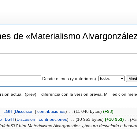
iones de «Materialismo Alvargonzál
Desde el mes (y anteriores):
ersión actual, (prev) = diferencia con la versión previa, M = edición men
6
‎
LGH
(
Discusión
|
contribuciones
)
‎
. .
(11 046 bytes)
(+93)
5
‎
LGH
(
Discusión
|
contribuciones
)
‎
. .
(10 953 bytes)
(+10 953)
‎
. .
(Pá
/efo/efo337.htm Materialismo Alvargonzález ¿basura desvelada o basura f