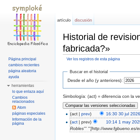
artículo
discusión
Historial de revis
fabricada?»
Página principal
Ver los registros de esta página
Saltar a:
navegación
,
buscar
cambios recientes
página aleatoria
Buscar en el historial
ayuda
Desde el año (y anteriores):
herramientas
lo que enlaza aquí
Simbología: (act) = diferencia con la v
Cambios
relacionados
Atom
páginas especiales
(act |
prev
)
16:30 30 jul 202
Información de la
(
act
| prev)
10:14 1 may 202
página
Robles''' '''[http://www.fgbueno.es