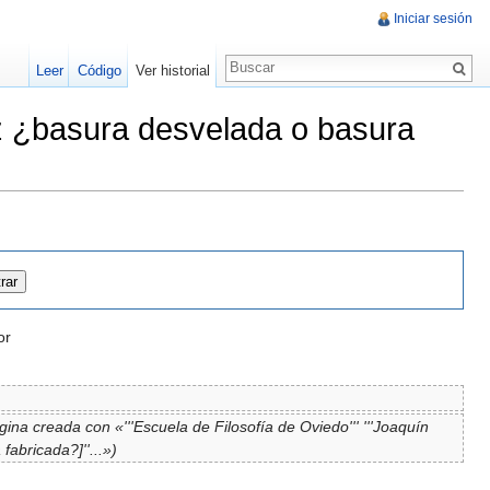
Iniciar sesión
Leer
Código
Ver historial
ez ¿basura desvelada o basura
or
gina creada con «'''Escuela de Filosofía de Oviedo''' '''Joaquín
abricada?]''...»)