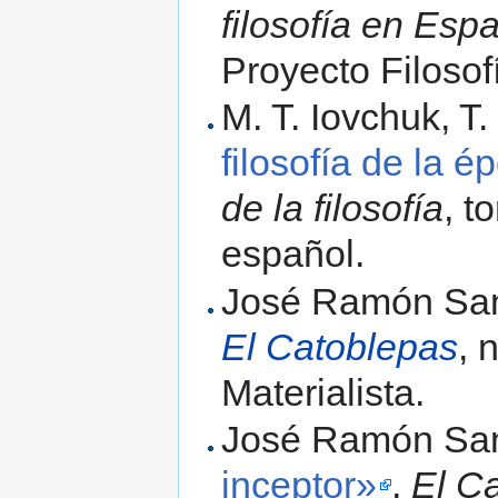
filosofía en Esp
Proyecto Filosof
M. T. Iovchuk, T.
filosofía de la 
de la filosofía
, t
español.
José Ramón San
El Catoblepas
, 
Materialista.
José Ramón San
inceptor»
,
El C