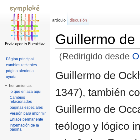
artículo
discusión
Guillermo d
(Redirigido desde
O
Página principal
Saltar a:
navegación
,
buscar
cambios recientes
página aleatoria
Guillermo de Ock
ayuda
herramientas
1347), también c
lo que enlaza aquí
Cambios
relacionados
Guillermo de Occa
páginas especiales
Versión para imprimir
Enlace permanente
teólogo y lógico i
Información de la
página