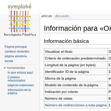
artículo
discusión
Información para «On
Saltar a:
navegación
,
buscar
Información básica
Página principal
Visualizar el título
O
cambios recientes
página aleatoria
Criterio de ordenación predeterminado
O
ayuda
Longitud de la página (en bytes)
5
herramientas
Identificador ID de la página
1
lo que enlaza aquí
Cambios
Idioma de la página
e
relacionados
Modelo de contenido de la página
t
páginas especiales
Información de la
Indización por robots
P
página
Número de vistas
8
Número de redirecciones a esta página
1