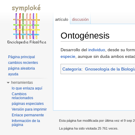
artículo
discusión
Ontogénesis
Saltar a:
navegación
,
buscar
Desarrollo del
individuo
, desde su form
especie
, aunque sin duda ambos estadio
Página principal
cambios recientes
página aleatoria
Categoría
:
Gnoseología de la Biologí
ayuda
herramientas
lo que enlaza aquí
Cambios
relacionados
páginas especiales
Versión para imprimir
Enlace permanente
Información de la
Esta página fue modificada por última vez el 9 sep 2
página
La página ha sido visitada 25 761 veces.