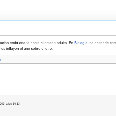
ación embrionaria hasta el estado adulto. En
Biología
, se entiende co
s influyen el uno sobre el otro.
a
009, a las 14:13.