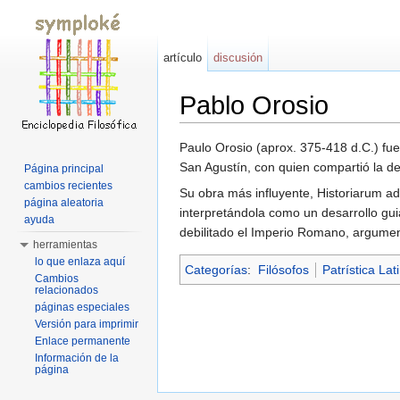
artículo
discusión
Pablo Orosio
Saltar a:
navegación
,
buscar
Paulo Orosio (aprox. 375-418 d.C.) fue
San Agustín, con quien compartió la def
Página principal
cambios recientes
Su obra más influyente, Historiarum adv
página aleatoria
interpretándola como un desarrollo gui
ayuda
debilitado el Imperio Romano, argumenta
herramientas
lo que enlaza aquí
Categorías
:
Filósofos
Patrística Lat
Cambios
relacionados
páginas especiales
Versión para imprimir
Enlace permanente
Información de la
página