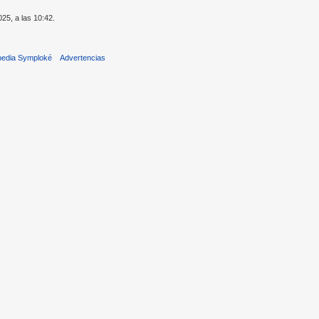
025, a las 10:42.
pedia Symploké
Advertencias