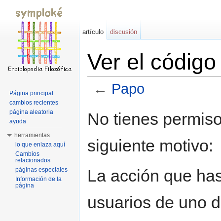
artículo
discusión
Ver el códig
←
Papo
Página principal
Saltar a:
navegación
,
buscar
cambios recientes
página aleatoria
No tienes permiso
ayuda
herramientas
siguiente motivo:
lo que enlaza aquí
Cambios
relacionados
La acción que has 
páginas especiales
Información de la
página
usuarios de uno d