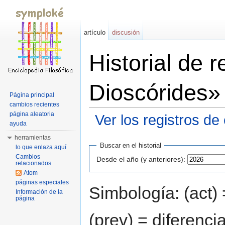
artículo
discusión
Historial de 
Dioscórides»
Página principal
cambios recientes
página aleatoria
Ver los registros de
ayuda
Saltar a:
navegación
,
buscar
herramientas
Buscar en el historial
lo que enlaza aquí
Cambios
Desde el año (y anteriores):
relacionados
Atom
páginas especiales
Simbología: (act) 
Información de la
página
(prev) = diferenci