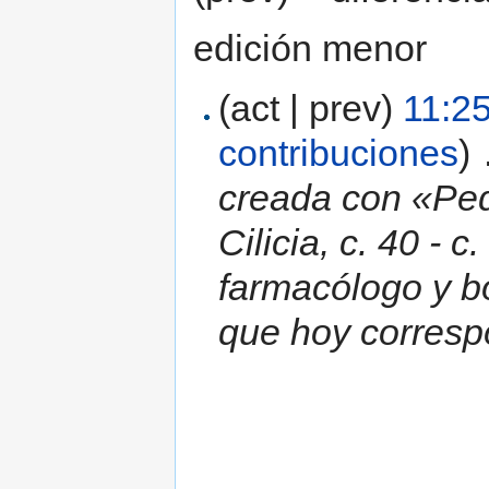
edición menor
(act | prev)
11:2
contribuciones
)
‎
creada con «Ped
Cilicia, c. 40 - 
farmacólogo y bo
que hoy correspo