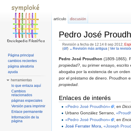
artículo
discusión
Pedro José Proud
Revisión a fecha de 12:14 8 sep 2012;
Espi
(
dif
)
←Revisión más antigua
|
Ver la revisió
Saltar a:
navegación
,
buscar
Página principal
Pedro José Proudhon
(1809-1865). P
cambios recientes
propiedad?
, su primer ensayo, escrito
página aleatoria
abogaba por la existencia de un orden 
ayuda
por el préstamo de dinero. Proudhon e
herramientas
propiedad
.
lo que enlaza aquí
Cambios
relacionados
Enlaces de interés
páginas especiales
«Pedro José Proudhón»
, en
Dicc
Versión para imprimir
Enlace permanente
Urbano González Serrano,
«Proud
Información de la
«Pedro José Proudhon»
, en
Enci
página
José Ferrater Mora
,
«Joseph Prou