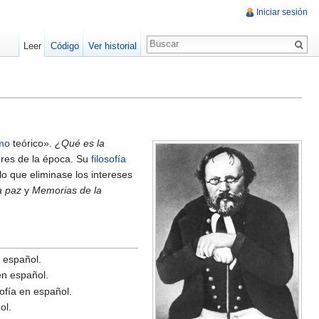
Iniciar sesión
Leer
Código
Ver historial
mo
teórico».
¿Qué es la
res de la época. Su
filosofía
o que eliminase los intereses
a paz
y
Memorias de la
n español.
en español.
ofía en español.
ol.