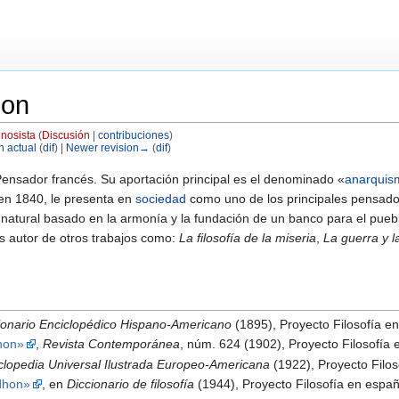
hon
nosista
(
Discusión
|
contribuciones
)
n actual
(
dif
) |
Newer revision→
(
dif
)
ensador francés. Su aportación principal es el denominado «
anarquis
 en 1840, le presenta en
sociedad
como uno de los principales pensado
natural basado en la armonía y la fundación de un banco para el puebl
s autor de otros trabajos como:
La filosofía de la miseria
,
La guerra y l
ionario Enciclopédico Hispano-Americano
(1895), Proyecto Filosofía e
hon»
,
Revista Contemporánea
, núm. 624 (1902), Proyecto Filosofía 
clopedia Universal Ilustrada Europeo-Americana
(1922), Proyecto Filos
dhon»
, en
Diccionario de filosofía
(1944), Proyecto Filosofía en españ