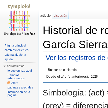
artículo
discusión
Historial de 
García Sierr
Página principal
cambios recientes
página aleatoria
Ver los registros de
ayuda
Saltar a:
navegación
,
buscar
herramientas
Buscar en el historial
lo que enlaza aquí
Cambios
Desde el año (y anteriores):
relacionados
Atom
páginas especiales
Simbología: (act) 
Información de la
página
(prev) = diferenci