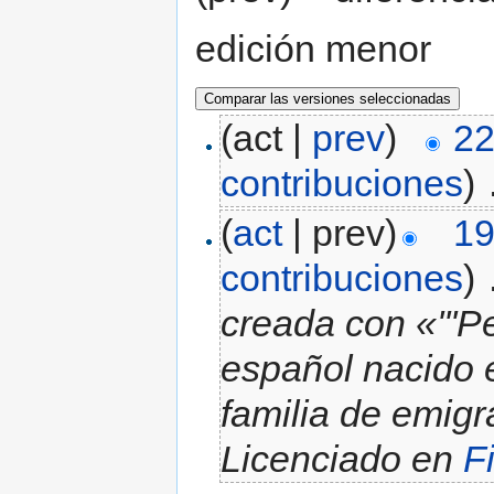
edición menor
(act |
prev
)
22
contribuciones
)
‎
(
act
| prev)
19
contribuciones
)
‎
creada con «'''P
español nacido 
familia de emigr
Licenciado en
F