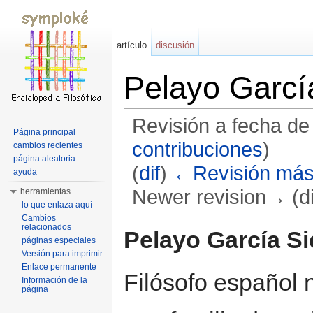
artículo
discusión
Pelayo Garcí
Revisión a fecha de
Página principal
contribuciones
)
cambios recientes
página aleatoria
(
dif
)
←Revisión más
ayuda
Newer revision→ (di
herramientas
lo que enlaza aquí
Saltar a:
navegación
,
buscar
Cambios
relacionados
Pelayo García Si
páginas especiales
Versión para imprimir
Enlace permanente
Filósofo español 
Información de la
página