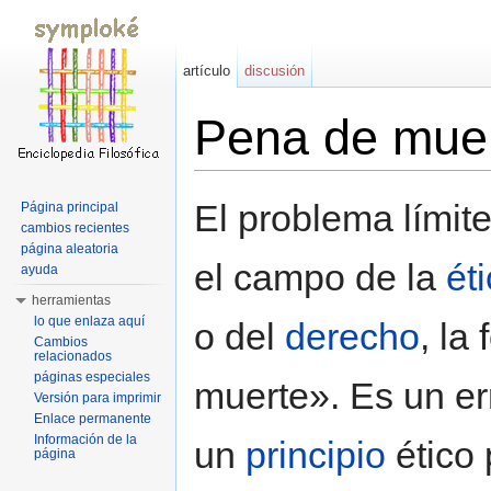
artículo
discusión
Pena de mue
Saltar a:
navegación
,
buscar
El problema límit
Página principal
cambios recientes
página aleatoria
el campo de la
ét
ayuda
herramientas
lo que enlaza aquí
o del
derecho
, la
Cambios
relacionados
páginas especiales
muerte». Es un err
Versión para imprimir
Enlace permanente
Información de la
un
principio
ético 
página