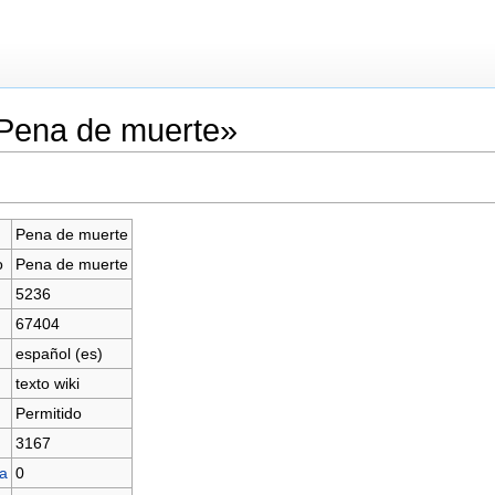
«Pena de muerte»
Pena de muerte
o
Pena de muerte
5236
67404
español (es)
texto wiki
Permitido
3167
na
0