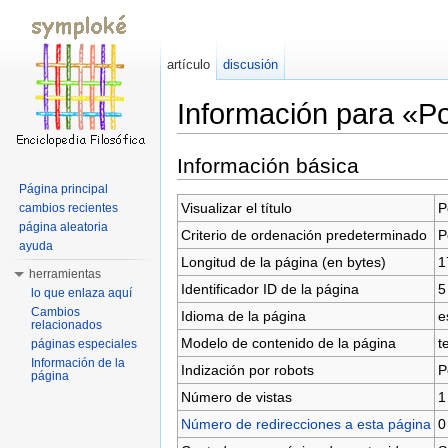
artículo
discusión
Información para «P
Saltar a:
navegación
,
buscar
Información básica
Página principal
Visualizar el título
P
cambios recientes
página aleatoria
Criterio de ordenación predeterminado
P
ayuda
Longitud de la página (en bytes)
1
herramientas
Identificador ID de la página
5
lo que enlaza aquí
Cambios
Idioma de la página
e
relacionados
Modelo de contenido de la página
t
páginas especiales
Información de la
Indización por robots
P
página
Número de vistas
1
Número de redirecciones a esta página
0