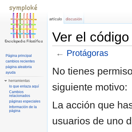
artículo
discusión
Ver el códig
←
Protágoras
Página principal
Saltar a:
navegación
,
buscar
cambios recientes
página aleatoria
No tienes permiso
ayuda
herramientas
siguiente motivo:
lo que enlaza aquí
Cambios
relacionados
La acción que has 
páginas especiales
Información de la
página
usuarios de uno d