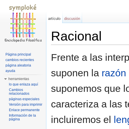
artículo
discusión
Racional
Saltar a:
navegación
,
buscar
Frente a las inter
Página principal
cambios recientes
página aleatoria
suponen la
razón
ayuda
herramientas
lo que enlaza aquí
suponemos que lo 
Cambios
relacionados
páginas especiales
caracteriza a las 
Versión para imprimir
Enlace permanente
Información de la
incluiremos el
len
página