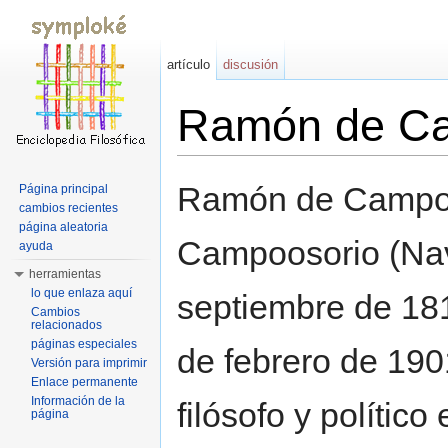
artículo
discusión
Ramón de C
Saltar a:
navegación
,
buscar
Ramón de Campo
Página principal
cambios recientes
página aleatoria
Campoosorio (Nav
ayuda
herramientas
lo que enlaza aquí
septiembre de 181
Cambios
relacionados
páginas especiales
de febrero de 190
Versión para imprimir
Enlace permanente
Información de la
filósofo y polític
página