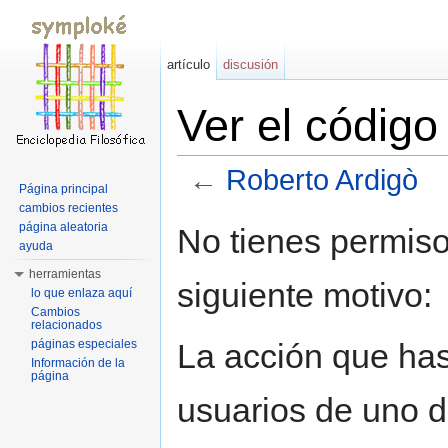
artículo
discusión
Ver el códig
←
Roberto Ardigò
Página principal
Saltar a:
navegación
,
buscar
cambios recientes
página aleatoria
No tienes permiso
ayuda
herramientas
siguiente motivo:
lo que enlaza aquí
Cambios
relacionados
La acción que has 
páginas especiales
Información de la
página
usuarios de uno d