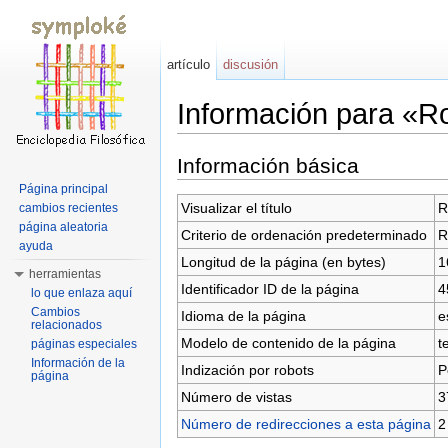
artículo
discusión
Información para «R
Saltar a:
navegación
,
buscar
Información básica
Página principal
Visualizar el título
R
cambios recientes
página aleatoria
Criterio de ordenación predeterminado
R
ayuda
Longitud de la página (en bytes)
1
herramientas
Identificador ID de la página
4
lo que enlaza aquí
Cambios
Idioma de la página
e
relacionados
Modelo de contenido de la página
t
páginas especiales
Información de la
Indización por robots
P
página
Número de vistas
3
Número de redirecciones a esta página
2