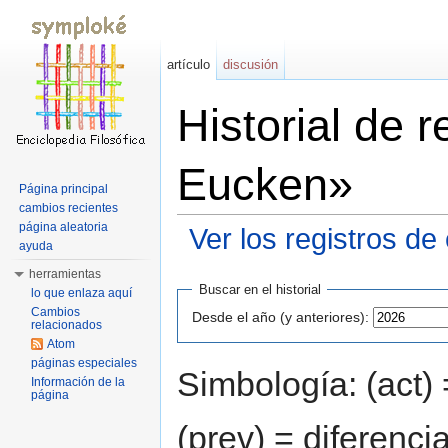
artículo
discusión
Historial de 
Eucken»
Página principal
cambios recientes
página aleatoria
Ver los registros de
ayuda
Saltar a:
navegación
,
buscar
herramientas
Buscar en el historial
lo que enlaza aquí
Cambios
Desde el año (y anteriores):
relacionados
Atom
páginas especiales
Simbología: (act) 
Información de la
página
(prev) = diferenci