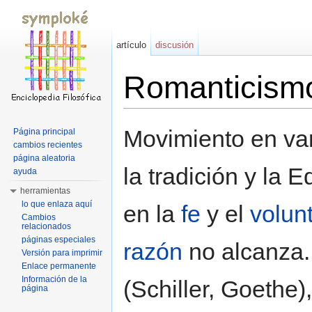
artículo
discusión
Romanticism
Saltar a:
navegación
,
buscar
Movimiento en var
Página principal
cambios recientes
página aleatoria
la tradición y la 
ayuda
herramientas
lo que enlaza aquí
en la
fe
y el
volun
Cambios
relacionados
páginas especiales
razón
no alcanza. 
Versión para imprimir
Enlace permanente
Información de la
(Schiller, Goethe),
página