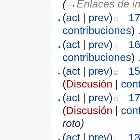
(
→
Enlaces de in
(
act
|
prev
)
17
contribuciones
)
‎
(
act
|
prev
)
16
contribuciones
)
‎
(
act
|
prev
)
15
(
Discusión
|
con
(
act
|
prev
)
17
(
Discusión
|
con
roto)
(
act
|
prev
)
13