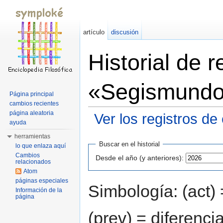
artículo
discusión
Historial de 
«Segismundo
Página principal
cambios recientes
página aleatoria
Ver los registros de
ayuda
Saltar a:
navegación
,
buscar
herramientas
Buscar en el historial
lo que enlaza aquí
Cambios
Desde el año (y anteriores):
relacionados
Atom
páginas especiales
Simbología: (act) 
Información de la
página
(prev) = diferenci