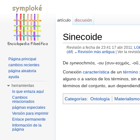
artículo
discusión
Sinecoide
Revisión a fecha de 23:41 17 abr 2011;
LG
(
dif
)
←Revisión más antigua
| Ver la revisió
Saltar a:
navegación
,
buscar
Página principal
De
syneochmόs, -ou
(συν-εοχμός, -οῦ, 
cambios recientes
página aleatoria
Conexión
característica
de un
término
ayuda
alguno o a varios de los términos, sin 
términos del conjunto, aun dependien
herramientas
lo que enlaza aquí
Cambios
Categorías
:
Ontología
Materialismo
relacionados
páginas especiales
Versión para imprimir
Enlace permanente
Información de la
página