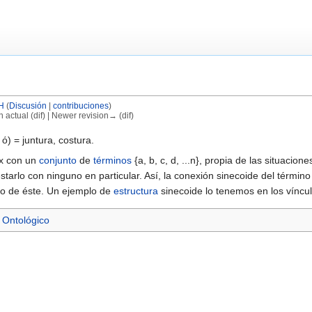
H
(
Discusión
|
contribuciones
)
n actual (dif) | Newer revision→ (dif)
ό) = juntura, costura.
x con un
conjunto
de
términos
{a, b, c, d, ...n}, propia de las situacio
estarlo con ninguno en particular. Así, la conexión sinecoide del términ
do de éste. Un ejemplo de
estructura
sinecoide lo tenemos en los víncu
 Ontológico