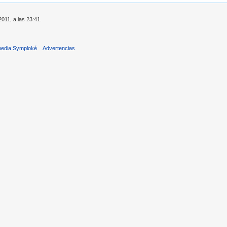
2011, a las 23:41.
pedia Symploké
Advertencias