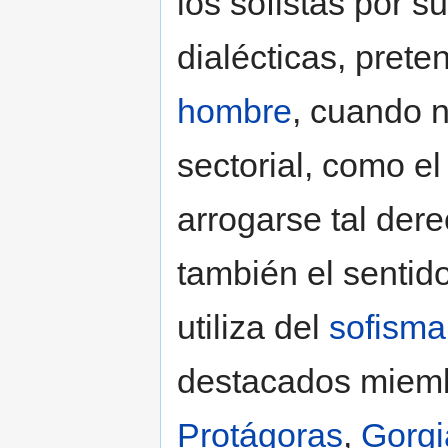
los sofistas por 
dialécticas, pret
hombre
, cuando 
sectorial, como el
arrogarse tal der
también el sentido
utiliza del
sofisma
destacados miembr
Protágoras
,
Gorgi