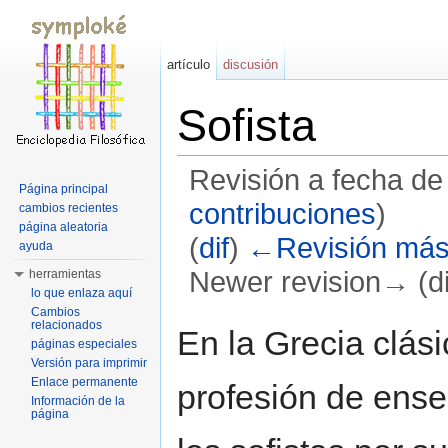
artículo
discusión
Sofista
Revisión a fecha de
Página principal
contribuciones
)
cambios recientes
página aleatoria
(
dif
)
←Revisión más
ayuda
Newer revision→ (di
herramientas
lo que enlaza aquí
Saltar a:
navegación
,
buscar
Cambios
relacionados
En la Grecia clás
páginas especiales
Versión para imprimir
Enlace permanente
profesión de ense
Información de la
página