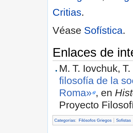
Critias
.
Véase
Sofística
.
Enlaces de int
M. T. Iovchuk, T.
filosofía de la s
Roma»
, en
Hist
Proyecto Filosof
Categorías
:
Filósofos Griegos
Sofistas