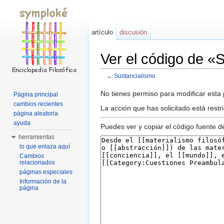
artículo
discusión
Ver el código de «
←
Sustancialismo
Saltar a:
navegación
,
buscar
No tienes permiso para modificar esta p
Página principal
cambios recientes
La acción que has solicitado está rest
página aleatoria
ayuda
Puedes ver y copiar el código fuente d
herramientas
lo que enlaza aquí
Cambios
relacionados
páginas especiales
Información de la
página