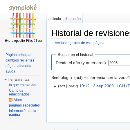
artículo
discusión
Historial de revision
Ver los registros de esta página
Saltar a:
navegación
,
buscar
Buscar en el historial
Página principal
cambios recientes
Desde el año (y anteriores):
página aleatoria
ayuda
Simbología: (act) = diferencia con la versi
herramientas
lo que enlaza aquí
(act | prev)
19:12 13 sep 2009
‎
LGH
(
D
Cambios
relacionados
Atom
páginas especiales
Información de la
página