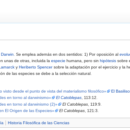
 Darwin
. Se emplea además en dos sentidos: 1) Por oposición al
evolu
n unas de otras, incluida la
especie
humana, pero sin
hipótesis
sobre e
 Lamarck
y
Heriberto Spencer
sobre la adaptación por el ejercicio y la 
ón de las especies se debe a la selección natural.
 visto desde el punto de vista del materialismo filosófico»
El Basilis
des en torno al darwinismo»
El Catoblepas
, 113:12.
es en torno al darwinismo (2)»
El Catoblepas
, 119:9.
n El Origen de las Especies»
El Catoblepas
, 121:3.
ía
Historia Filosófica de las Ciencias