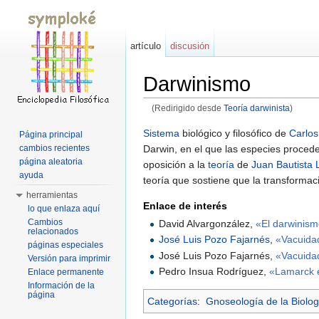
artículo
discusión
Darwinismo
(Redirigido desde
Teoría darwinista
)
Saltar a:
navegación
,
buscar
Sistema
biológico y filosófico de
Carlos
Página principal
Darwin, en el que las especies procede
cambios recientes
página aleatoria
oposición a la
teoría
de
Juan Bautista
ayuda
teoría que sostiene que la transformaci
herramientas
Enlace de interés
lo que enlaza aquí
Cambios
David Alvargonzález,
«El darwinismo
relacionados
José Luis Pozo Fajarnés
,
«Vacuida
páginas especiales
José Luis Pozo Fajarnés,
«Vacuidad
Versión para imprimir
Pedro Insua Rodríguez,
«Lamarck e
Enlace permanente
Información de la
página
Categorías
:
Gnoseología de la Biolog