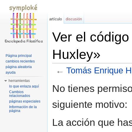
artículo
discusión
Ver el códig
Huxley»
Página principal
cambios recientes
página aleatoria
←
Tomás Enrique H
ayuda
Saltar a:
navegación
,
buscar
herramientas
No tienes permiso
lo que enlaza aquí
Cambios
relacionados
siguiente motivo:
páginas especiales
Información de la
página
La acción que has 