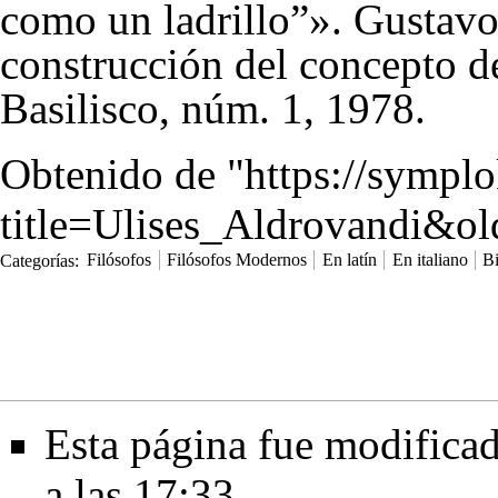
como un ladrillo”». Gustavo
construcción del concepto d
Basilisco, núm. 1, 1978.
Obtenido de "
https://sympl
title=Ulises_Aldrovandi&o
Categorías
:
Filósofos
Filósofos Modernos
En latín
En italiano
B
Esta página fue modificad
a las 17:33.