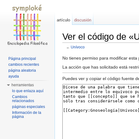
artículo
discusión
Ver el código de «
←
Unívoco
Saltar a:
navegación
,
buscar
No tienes permiso para modificar esta p
Página principal
cambios recientes
La acción que has solicitado está rest
página aleatoria
ayuda
Puedes ver y copiar el código fuente d
herramientas
lo que enlaza aquí
Cambios
relacionados
páginas especiales
Información de la
página